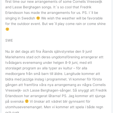
first time our new arrangements of some Cornelis Vreeswijk
and Lasse Berghagen songs. It´s so cool that Fredrik
Erlandsson has made the arrangements for us. PS. I´ll be
singing in Swedish
We wish the weather will be favorable
for the outdoor event. But we´ll play come rain or come shine
SWE
Nu är det dags att fira Ålands självstyrelse den 9 juni!
Mariehamns stad och deras ungdomsförening arrangerar ett
tvådagars evenemang under helgen 8-9 juni, med ett
storslaget program av alla typer av kultur – för alla
medborgare från små barn till äldre. Langitude kommer att
bidra med jazziga inslag i programmet. Vi kommer för första
gången att framföra våra nya arrangemang av några Cornelis
Vreeswijk- och Lasse Berghagen-sånger. Så snyggt att Fredrik
Erlandsson har arrangerat låtarna! PS. Jag kommer att sjunga
på svenska
Vi önskar att vädret blir gynnsamt för
utomhusevenemanget. Men vi kommer att spela i både regn
och rusk.