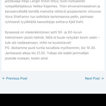
jazzlaulaja Reija Langin trioon liittyy nuori turkulainen
rumpalilahjakkuus Veikka Kajamies. Trion ahvenanmaalainen ja
kansainvälisillä kentillä mainetta niittävä jazzpianismin virtuoosi
Vova Shafranov tuo solistista karismaansa peliin, parinaan
rytmisesti tyylikkäitä bassolinjoja soittava Kjell Dahl.
Kyseessä on mielenkiintoinen setti 50- ja 60-luvun
meinstream-jazzin helmiä. Niitä ei kuule nykyään kovin usein –
tule siis tsekkaamaan, miltä ne kuulostavat!
PS. Aloitamme puoli tuntia tavallista myöhemmin, klo 19.30.
Jamisessio alkaa klo 21.30. Tulkaa siis kaikki jammailijat
joukolla mukaan, kuten aina!
←
Previous Post
Next Post
→