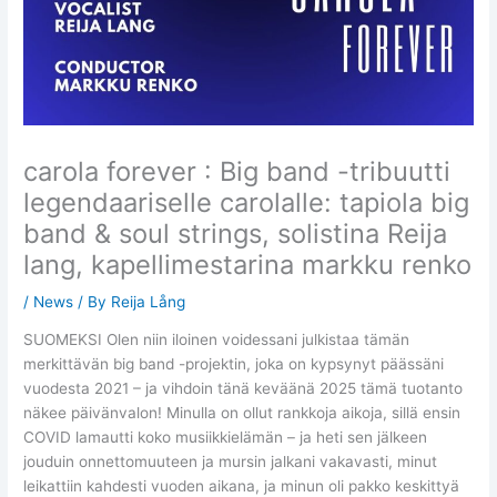
carola forever : Big band -tribuutti
legendaariselle carolalle: tapiola big
band & soul strings, solistina Reija
lang, kapellimestarina markku renko
/
News
/ By
Reija Lång
SUOMEKSI Olen niin iloinen voidessani julkistaa tämän
merkittävän big band -projektin, joka on kypsynyt päässäni
vuodesta 2021 – ja vihdoin tänä keväänä 2025 tämä tuotanto
näkee päivänvalon! Minulla on ollut rankkoja aikoja, sillä ensin
COVID lamautti koko musiikkielämän – ja heti sen jälkeen
jouduin onnettomuuteen ja mursin jalkani vakavasti, minut
leikattiin kahdesti vuoden aikana, ja minun oli pakko keskittyä