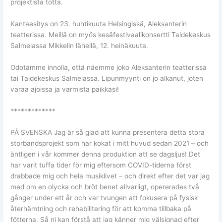
projektista totta.
Kantaesitys on 23. huhtikuuta Helsingissä, Aleksanterin
teatterissa. Meillä on myös kesäfestivaalikonsertti Taidekeskus
Salmelassa Mikkelin lähellä, 12. heinäkuuta.
Odotamme innolla, että näemme joko Aleksanterin teatterissa
tai Taidekeskus Salmelassa. Lipunmyynti on jo alkanut, joten
varaa ajoissa ja varmista paikkasi!
*************
PÅ SVENSKA Jag är så glad att kunna presentera detta stora
storbandsprojekt som har kokat i mitt huvud sedan 2021 – och
äntligen i vår kommer denna produktion att se dagsljus! Det
har varit tuffa tider för mig eftersom COVID-tiderna först
drabbade mig och hela musiklivet – och direkt efter det var jag
med om en olycka och bröt benet allvarligt, opererades två
gånger under ett år och var tvungen att fokusera på fysisk
återhämtning och rehabilitering för att komma tillbaka på
fötterna. Så ni kan förstå att jag känner mig välsignad efter