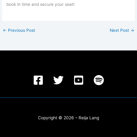
book in time and secure your seat!
←
Previous Post
Next Post
→
Copyright © 2026 – Reija Lang