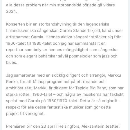
alla dessa problem när min storbandsidé började gå vidare
2024.
Konserten blir en storbandshyllning till den legendariska
finlandssvenska sångerskan Carola Standertskjöld, känd under
artistnamnet Carola. Hennes aktiva sångarår sträcker sig från
1960-talet till 1980-talet och jag har sammanställt en
repertoar som belyser hennes mångsidighet som sångerska
och som elegant behärskar såväl popmelodier som jazz och
blues.
Jag samarbetar med en skicklig dirigent och arrangör, Markku
Renko, för att få ihop programmet på ett rörande och
ambitiöst sätt. Markku är dirigent för Tapiola Big Band, som har
starka rötter i 1960-talet – och några av musikerna har faktiskt
spelat med Carola på 1960/1970-talet. Detta är så originellt –
respekt för alla dessa fantastiska musiker som gör detta
projekt till verklighet.
Premiären blir den 23 april i Helsingfors, Aleksanterin teatteri.