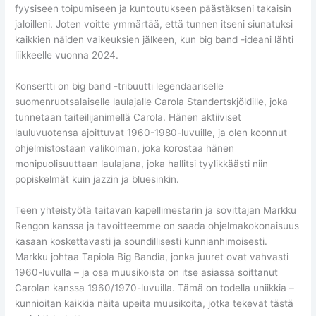
fyysiseen toipumiseen ja kuntoutukseen päästäkseni takaisin
jaloilleni. Joten voitte ymmärtää, että tunnen itseni siunatuksi
kaikkien näiden vaikeuksien jälkeen, kun big band -ideani lähti
liikkeelle vuonna 2024.
Konsertti on big band -tribuutti legendaariselle
suomenruotsalaiselle laulajalle Carola Standertskjöldille, joka
tunnetaan taiteilijanimellä Carola. Hänen aktiiviset
lauluvuotensa ajoittuvat 1960-1980-luvuille, ja olen koonnut
ohjelmistostaan valikoiman, joka korostaa hänen
monipuolisuuttaan laulajana, joka hallitsi tyylikkäästi niin
popiskelmät kuin jazzin ja bluesinkin.
Teen yhteistyötä taitavan kapellimestarin ja sovittajan Markku
Rengon kanssa ja tavoitteemme on saada ohjelmakokonaisuus
kasaan koskettavasti ja soundillisesti kunnianhimoisesti.
Markku johtaa Tapiola Big Bandia, jonka juuret ovat vahvasti
1960-luvulla – ja osa muusikoista on itse asiassa soittanut
Carolan kanssa 1960/1970-luvuilla. Tämä on todella uniikkia –
kunnioitan kaikkia näitä upeita muusikoita, jotka tekevät tästä