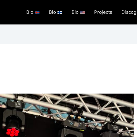
Bio
Bio
Bio
Projects
Discog