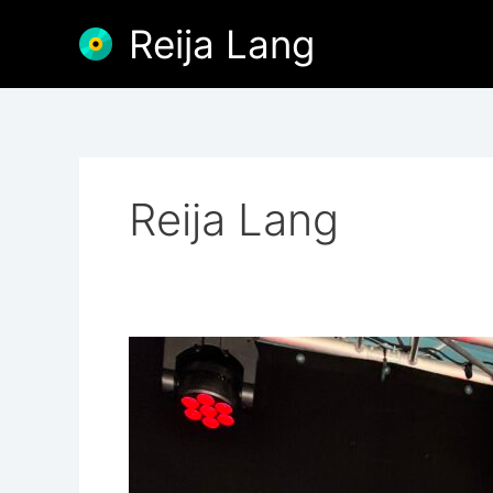
Skip
Reija Lang
to
content
Reija Lang