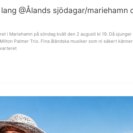
ija lang @Ålands sjödagar/mariehamn 
eret i Mariehamn på söndag kväll den 2 augusti kl 19. Då sjung
lton Palmer Trio. Fina åländska musiker som ni säkert känner ti
varteret