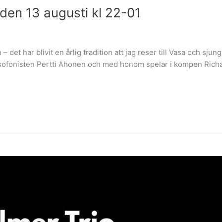
 den 13 augusti kl 22-01
– det har blivit en årlig tradition att jag reser till Vasa och sj
aksofonisten Pertti Ahonen och med honom spelar i kompen Rich