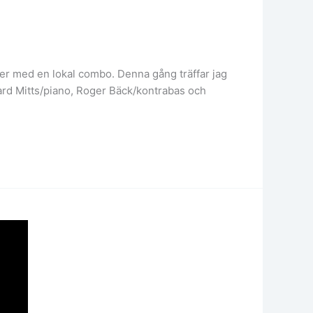
unger med en lokal combo. Denna gång träffar jag
ard Mitts/piano, Roger Bäck/kontrabas och