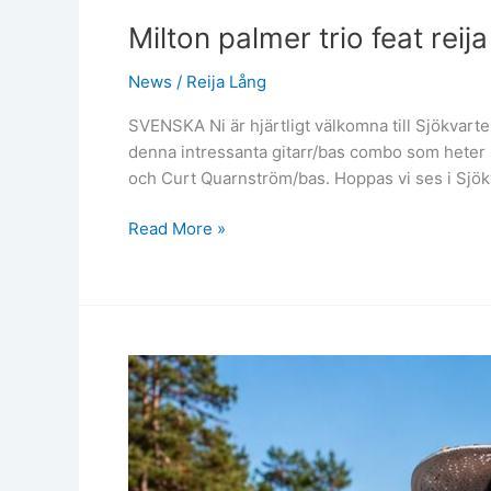
Milton palmer trio feat re
News
/
Reija Lång
SVENSKA Ni är hjärtligt välkomna till Sjökvart
denna intressanta gitarr/bas combo som heter Mi
och Curt Quarnström/bas. Hoppas vi ses i Sjök
Milton
Read More »
palmer
trio
feat
reija
lang
@Ålands
sjödagar/mariehamn
on
august
2,